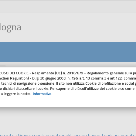
ologna
nu
USO DEI COOKIE - Regolamento (UE) n. 2016/679 - Regolamento generale sulla pro
ection Regulation) - D.lg. 30 giugno 2003, n. 196, art. 13 comma 3 e art.122, comma
Rendiconti gruppi c
 tecnici di navigazione o sessione. Il sito non utilizza Cookie di profilazione e social
 dichiari di accettare i cookie. Per saperne di più sull'utilizzo dei cookie o su come di
o a leggere la nostra
informativa
HOME
Organizzazione
Rendicon
 quanto i Gruppi consiliari metropolitani non hanno fondi assegnati.