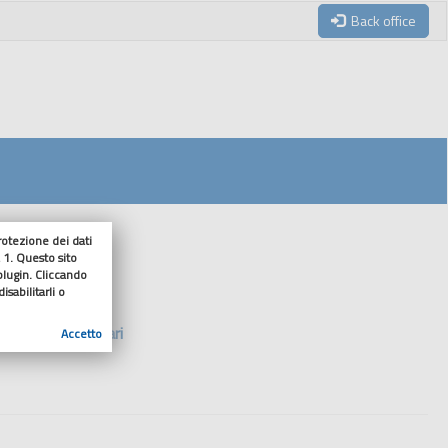
Back office
tezione dei dati
 1. Questo sito
onsiliari
 plugin. Cliccando
sabilitarli o
ti gruppi consiliari
Accetto