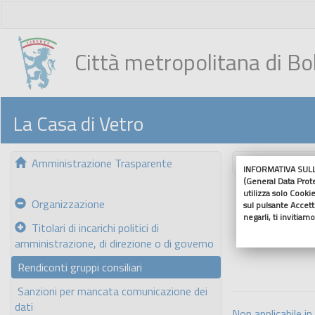
Città metropolitana di B
La Casa di Vetro
Amministrazione Trasparente
Nascondi me
INFORMATIVA SULL'
(General Data Prot
utilizza solo Cookie
Organizzazione
sul pulsante Accetto
negarli, ti invitiam
Titolari di incarichi politici di
amministrazione, di direzione o di governo
Rendiconti gruppi consiliari
Sanzioni per mancata comunicazione dei
dati
Non applicabile in