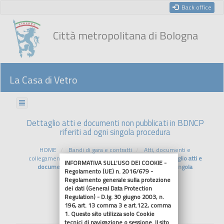
Back office
Città metropolitana di Bologna
La Casa di Vetro
Dettaglio atti e documenti non pubblicati in BDNCP
riferiti ad ogni singola procedura
HOME
Bandi di gara e contratti
Atti, documenti e
collegamenti riferiti ad ogni singola procedura
Dettaglio atti e
INFORMATIVA SULL'USO DEI COOKIE -
documenti non pubblicati in BDNCP riferiti ad ogni singola
Regolamento (UE) n. 2016/679 -
procedura
Regolamento generale sulla protezione
dei dati (General Data Protection
Regulation) - D.lg. 30 giugno 2003, n.
Riferimenti normativi
196, art. 13 comma 3 e art.122, comma
1. Questo sito utilizza solo Cookie
tecnici di navigazione o sessione. Il sito