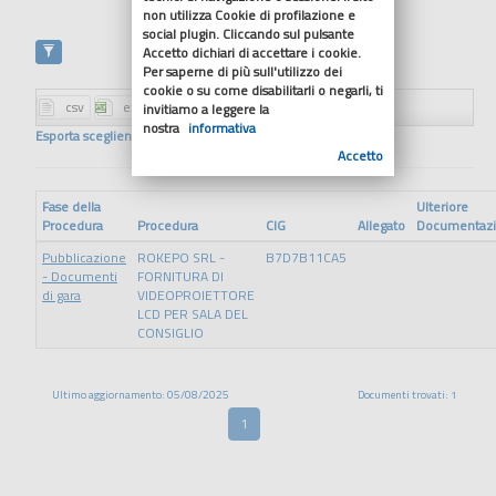
non utilizza Cookie di profilazione e
social plugin. Cliccando sul pulsante
Accetto dichiari di accettare i cookie.
Per saperne di più sull'utilizzo dei
cookie o su come disabilitarli o negarli, ti
invitiamo a leggere la
nostra
informativa
Esporta scegliendo il formato
Accetto
Fase della
Ulteriore
Procedura
Procedura
CIG
Allegato
Documentaz
Pubblicazione
ROKEPO SRL -
B7D7B11CA5
- Documenti
FORNITURA DI
di gara
VIDEOPROIETTORE
LCD PER SALA DEL
CONSIGLIO
Ultimo aggiornamento: 05/08/2025
Documenti trovati: 1
1