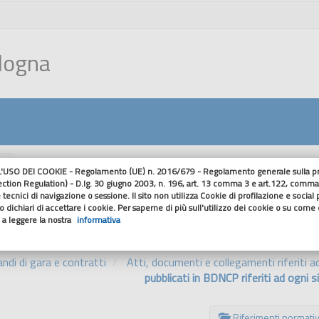
ologna
nu
USO DEI COOKIE - Regolamento (UE) n. 2016/679 - Regolamento generale sulla pro
ection Regulation) - D.lg. 30 giugno 2003, n. 196, art. 13 comma 3 e art.122, comma
o atti e documenti non pubblicati 
 tecnici di navigazione o sessione. Il sito non utilizza Cookie di profilazione e social
 dichiari di accettare i cookie. Per saperne di più sull'utilizzo dei cookie o su come di
procedura
o a leggere la nostra
informativa
ndi di gara e contratti
Atti, documenti e collegamenti riferiti 
pubblicati in BDNCP riferiti ad ogni 
Riferimenti normativ