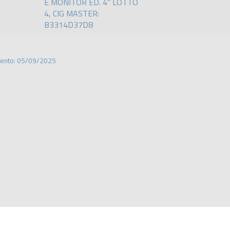
E MONITOR ED. 4" LOTTO
4, CIG MASTER:
B3314D37D8
mento: 05/09/2025