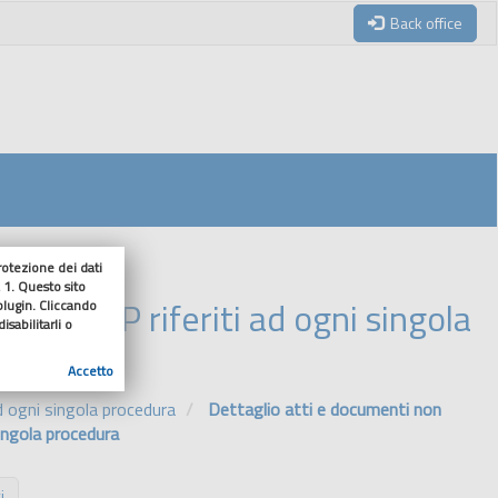
Back office
tezione dei dati
 1. Questo sito
in BDNCP riferiti ad ogni singola
 plugin. Cliccando
sabilitarli o
Accetto
ad ogni singola procedura
Dettaglio atti e documenti non
singola procedura
i