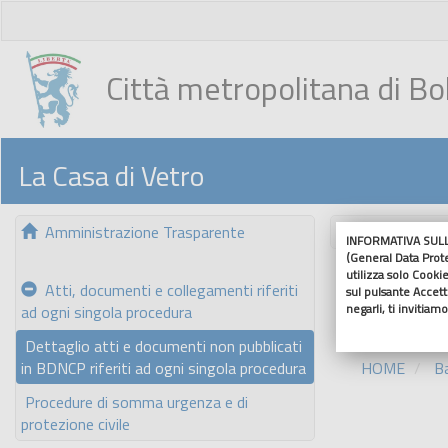
Città metropolitana di B
La Casa di Vetro
Amministrazione Trasparente
Nascondi me
INFORMATIVA SULL'
(General Data Prot
Dettagli
utilizza solo Cookie
Atti, documenti e collegamenti riferiti
sul pulsante Accetto
negarli, ti invitiam
ad ogni singola procedura
Dettaglio atti e documenti non pubblicati
in BDNCP riferiti ad ogni singola procedura
HOME
Ba
Procedure di somma urgenza e di
protezione civile