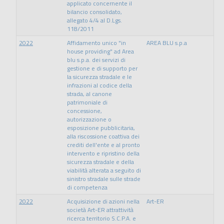
applicato concernente il
bilancio consolidato,
allegato 4/4 al D.Lgs.
118/2011
2022
Affidamento unico "in
AREA BLU s.p.a
house providing" ad Area
blu s.p.a. dei servizi di
gestione e di supporto per
la sicurezza stradale e le
infrazioni al codice della
strada, al canone
patrimoniale di
concessione,
autorizzazione o
esposizione pubblicitaria,
alla riscossione coattiva dei
crediti dell'ente e al pronto
intervento e ripristino della
sicurezza stradale e della
viabilità alterata a seguito di
sinistro stradale sulle strade
di competenza
2022
Acquisizione di azioni nella
Art-ER
società Art-ER attrattività
ricerca territorio S.C.P.A. e