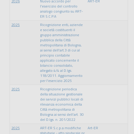
2026
Nuovo accordo per
ART-ER
l'esercizio del controllo
analogo congiunto su ART-
ER S.C.P.A
2025
Ricognizione enti, aziende
e società costituenti il
gruppo amministrazione
pubblica della Città
metropolitana di Bologna,
ai sensi dell'art.3 di cui al
principio contabile
applicato concernente il
bilancio consolidato,
allegato 4/4 al D.lgs.
118/2011. Aggiornamento
per l'esercizio 2025
2025
Ricognizione periodica
della situazione gestionale
dei servizi pubblici locali di
rilevanza economica della
Città metropolitana di
Bologna ai sensi dell'art. 30
del D.lgs. n. 201/2022
2025
ART-ER S.c.p.a modifiche
Art-ER
statutarie - atto sindacale nr