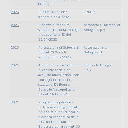
88/2025
2025
Budget 2025 - atto
SRM Srl
sindacale nr 78/2025
2025
Proposta di modifica
Aeroporto G. Marconi di
statutaria Delibera Consiglio
Bologna S.p.A
metropolitano 19 del
23/04/2025
2025
Autostazione di Bologna Srl
Autostazione di
budget 2025 - atto
Bologna s.r.l.
sindacale nr 57/2025
2024
Aumento e sottoscrizione
Interporto Bologna
di capitale sociale per
S.p.A.
acquisto nuove azioni, con
conseguente modifica
statutaria. Delibera di
Consiglio Metropolitano n.
62 del 23/12/2024
2024
Ricognizione periodica
della situazione gestionale
dei servizi pubblici locali di
rilevanza economica della
Città metropolitana di
Bologna ai sensi dell'art. 30