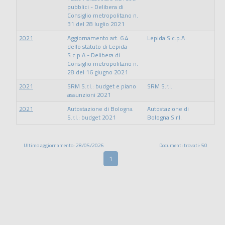
pubblici - Delibera di
Consiglio metropolitano n.
31 del 28 luglio 2021
2021
Aggiornamento art. 6.4
Lepida S.c.p.A
dello statuto di Lepida
S.c.p.A - Delibera di
Consiglio metropolitano n.
28 del 16 giugno 2021
2021
SRM S.r.l.: budget e piano
SRM S.r.l.
assunzioni 2021
2021
Autostazione di Bologna
Autostazione di
S.r.l.: budget 2021
Bologna S.r.l.
Ultimo aggiornamento: 28/05/2026
Documenti trovati: 50
1