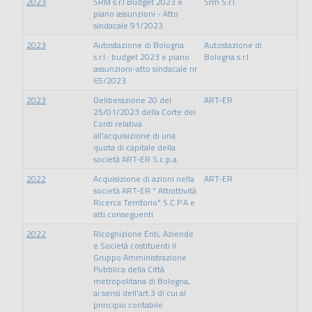
2023
SRM s.r.l Budget 2023 e
Srm S.r.l.
piano assunzioni - Atto
sindacale 91/2023
2023
Autostazione di Bologna
Autostazione di
s.r.l.: budget 2023 e piano
Bologna s.r.l
assunzioni-atto sindacale nr
65/2023
2023
Deliberazione 20 del
ART-ER
25/01/2023 della Corte dei
Conti relativa
all'acquisizione di una
quota di capitale della
società ART-ER S.c.p.a
2022
Acquisizione di azioni nella
ART-ER
società ART-ER " Attrattività
Ricerca Territorio" S.C.P.A e
atti conseguenti
2022
Ricognizione Enti, Aziende
e Società costituenti il
Gruppo Amministrazione
Pubblica della Città
metropolitana di Bologna,
ai sensi dell'art.3 di cui al
principio contabile