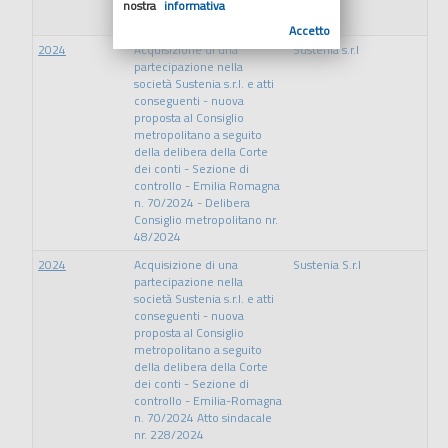
quota di capitale sociale
nostra
informativa
della società Sustenia s.r.l.
Accetto
2024
Acquisizione di una
Sustenia s.r.l
partecipazione nella
società Sustenia s.r.l. e atti
conseguenti - nuova
proposta al Consiglio
metropolitano a seguito
della delibera della Corte
dei conti - Sezione di
controllo - Emilia Romagna
n. 70/2024 - Delibera
Consiglio metropolitano nr.
48/2024
2024
Acquisizione di una
Sustenia S.r.l
partecipazione nella
società Sustenia s.r.l. e atti
conseguenti - nuova
proposta al Consiglio
metropolitano a seguito
della delibera della Corte
dei conti - Sezione di
controllo - Emilia-Romagna
n. 70/2024 Atto sindacale
nr. 228/2024