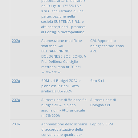
pubblica, ai sensi dell'art. 5
del D.Lgs. n. 175/2016 e
s.m.i.: acquisizione di una
partecipazione nella
società SUSTENIA S.R.L. e
atti conseguenti - proposta
al Consiglio metropolitano
2024
Approvazione modifiche
GAL Appennino
statutarie GAL
bolognese soc. cons
DELL'APPENNINO
ARL
BOLOGNESE SOC. CONS. A
R.L. Delibera Consiglio
metropolitano nr 20 del
24/04/2024
2024
SRM s.r.l Budget 2024 e
Srm S.r.l.
piano assunzioni - Atto
sindacale 85/2024
2024
Autostazione di Bologna Srl
Autostazione di
budget 2024 e piano
Bologna s.r.l
assunzioni - Atto sindacale
nr 76/2004
2024
Approvazione dello schema
Lepida S.C.P.A
di accordo attuativo della
convenzione quadro per