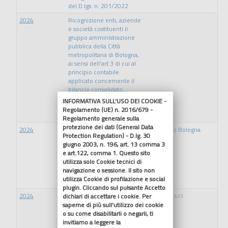
del D.lgs. n. 201/2022
2024
Ricognizione enti, aziende
e società costituenti il
gruppo amministrazione
pubblica della Città
metropolitana di Bologna,
ai sensi dell'art.3 di cui al
principio contabile
applicato concernente il
bilancio consolidato,
allegato 4/4 al D.lgs.
INFORMATIVA SULL'USO DEI COOKIE -
118/2011. Aggiornamento
Regolamento (UE) n. 2016/679 -
per l'esercizio 2024
Regolamento generale sulla
protezione dei dati (General Data
2024
Condivisione Piano
Interporto Bologna
Protection Regulation) - D.lg. 30
strategico 2024 Atto
S.p.A.
giugno 2003, n. 196, art. 13 comma 3
Sindacale 272 del
e art.122, comma 1. Questo sito
11/12/2024 sub A) Piano
utilizza solo Cookie tecnici di
strategico Interporto di
navigazione o sessione. Il sito non
Bologna Spa sub B)
utilizza Cookie di profilazione e social
Premessa del Presidente
plugin. Cliccando sul pulsante Accetto
2024
Deliberazione 116 del
Sustenia s.r.l.
dichiari di accettare i cookie. Per
20/11/2024 della Corte dei
saperne di più sull'utilizzo dei cookie
Conti relativa
o su come disabilitarli o negarli, ti
all'acquisizione di una
invitiamo a leggere la