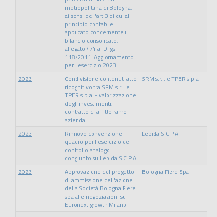
metropolitana di Bologna,
ai sensi dell'art.3 di cui al
principio contabile
applicato concernente il
bilancio consolidato,
allegato 4/4 al D.lgs.
118/2011. Aggiornamento
per l'esercizio 2023
2023
Condivisione contenuti atto
SRM s.r.l. e TPER s.p.a
ricognitivo tra SRM s.r.l. e
TPER s.p.a. - valorizzazione
degli investimenti,
contratto di affitto ramo
azienda
2023
Rinnovo convenzione
Lepida S.C.P.A
quadro per l'esercizio del
controllo analogo
congiunto su Lepida S.C.P.A
2023
Approvazione del progetto
Bologna Fiere Spa
di ammissione dell'azione
della Società Bologna Fiere
spa alle negoziazioni su
Euronext growth Milano