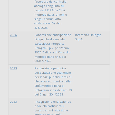
l'esercizio del controllo
analogo congiunto su
Lepida S.C.P.A fra Città
metropolitana, Unioni e
singoli comuni Atto
sindacale nr 54 del
5/3/2024
2024
Concessione anticipazione
Interporto Bologna
di liquidità alla società
S.p.A.
partecipata Interporto
Bologna S.p.A. per l'anno
2024 Delibera di Consiglio
metropolitano nr. 4 del
28/02/2024
2023
Ricognizione periodica
della situazione gestionale
dei servizi pubblici locali di
rilevanza economica della
Città metropolitana di
Bologna ai sensi dell'art. 30
del D.lgs n.201/2022
2023
Ricognizione enti, aziende
e società costituenti il
gruppo amministrazione
pubblica della Città