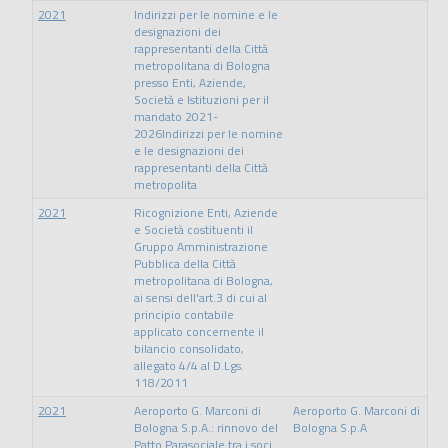
2021
Indirizzi per le nomine e le
designazioni dei
rappresentanti della Città
metropolitana di Bologna
presso Enti, Aziende,
Società e Istituzioni per il
mandato 2021-
2026Indirizzi per le nomine
e le designazioni dei
rappresentanti della Città
metropolita
2021
Ricognizione Enti, Aziende
e Società costituenti il
Gruppo Amministrazione
Pubblica della Città
metropolitana di Bologna,
ai sensi dell'art.3 di cui al
principio contabile
applicato concernente il
bilancio consolidato,
allegato 4/4 al D.Lgs.
118/2011
2021
Aeroporto G. Marconi di
Aeroporto G. Marconi di
Bologna S.p.A.: rinnovo del
Bologna S.p.A
Patto Parasociale tra i soci