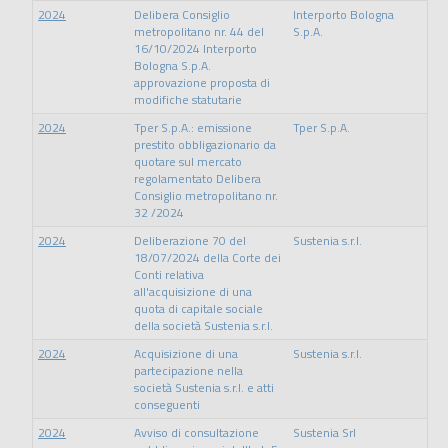
2024
Delibera Consiglio
Interporto Bologna
metropolitano nr. 44 del
S.p.A.
16/10/2024 Interporto
Bologna S.p.A.
approvazione proposta di
modifiche statutarie
2024
Tper S.p.A.: emissione
Tper S.p.A.
prestito obbligazionario da
quotare sul mercato
regolamentato Delibera
Consiglio metropolitano nr.
32 /2024
2024
Deliberazione 70 del
Sustenia s.r.l.
18/07/2024 della Corte dei
Conti relativa
all'acquisizione di una
quota di capitale sociale
della società Sustenia s.r.l.
2024
Acquisizione di una
Sustenia s.r.l.
partecipazione nella
società Sustenia s.r.l. e atti
conseguenti
2024
Avviso di consultazione
Sustenia Srl