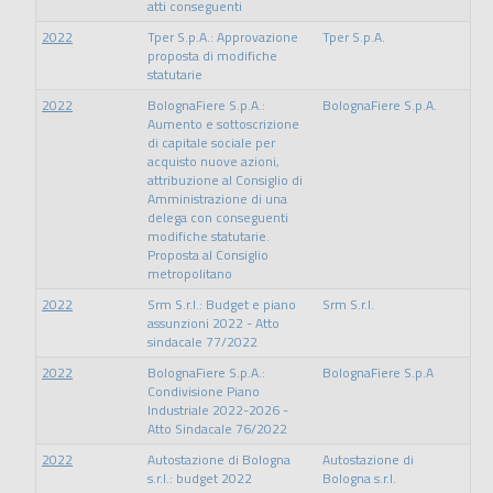
atti conseguenti
2022
Tper S.p.A.: Approvazione
Tper S.p.A.
proposta di modifiche
statutarie
2022
BolognaFiere S.p.A.:
BolognaFiere S.p.A.
Aumento e sottoscrizione
di capitale sociale per
acquisto nuove azioni,
attribuzione al Consiglio di
Amministrazione di una
delega con conseguenti
modifiche statutarie.
Proposta al Consiglio
metropolitano
2022
Srm S.r.l.: Budget e piano
Srm S.r.l.
assunzioni 2022 - Atto
sindacale 77/2022
2022
BolognaFiere S.p.A.:
BolognaFiere S.p.A
Condivisione Piano
Industriale 2022-2026 -
Atto Sindacale 76/2022
2022
Autostazione di Bologna
Autostazione di
s.r.l.: budget 2022
Bologna s.r.l.