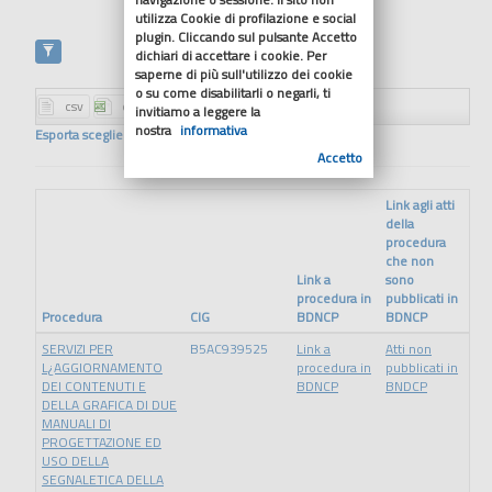
utilizza Cookie di profilazione e social
plugin. Cliccando sul pulsante Accetto
dichiari di accettare i cookie. Per
saperne di più sull'utilizzo dei cookie
o su come disabilitarli o negarli, ti
invitiamo a leggere la
nostra
informativa
Esporta scegliendo il formato
Accetto
Link agli atti
della
procedura
che non
Link a
sono
procedura in
pubblicati in
Procedura
CIG
BDNCP
BDNCP
SERVIZI PER
B5AC939525
Link a
Atti non
L¿AGGIORNAMENTO
procedura in
pubblicati in
DEI CONTENUTI E
BDNCP
BNDCP
DELLA GRAFICA DI DUE
MANUALI DI
PROGETTAZIONE ED
USO DELLA
SEGNALETICA DELLA