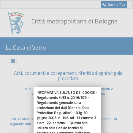
Back office
Città metropolitana di Bologna
La Casa di Vetro
Atti, documenti e collegamenti riferiti ad ogni singola
procedura
HOME
Bandi di gara e contratti
Atti, documenti e
INFORMATIVA SULL'USO DEI COOKIE -
collegamenti riferiti ad ogni singola procedura
Regolamento (UE) n. 2016/679 -
Regolamento generale sulla
protezione dei dati (General Data
Riferimenti normativi
Protection Regulation) - D.lg. 30
giugno 2003, n. 196, art. 13 comma 3
I dati relativi agli affidamenti sino al 30/04/2024 sono consultabili al
e art.122, comma 1. Questo sito
seguente link
utilizza solo Cookie tecnici di
navigazione o sessione. Il sito non