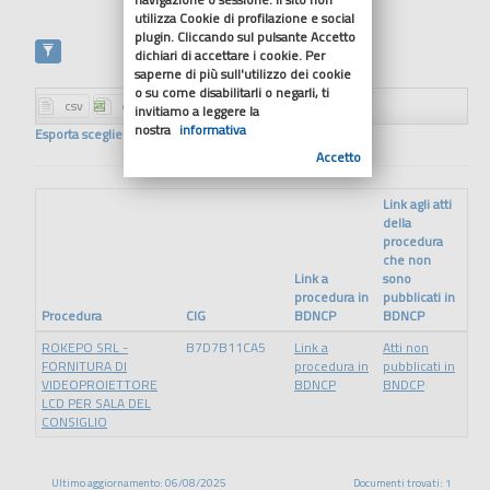
utilizza Cookie di profilazione e social
plugin. Cliccando sul pulsante Accetto
dichiari di accettare i cookie. Per
saperne di più sull'utilizzo dei cookie
o su come disabilitarli o negarli, ti
invitiamo a leggere la
nostra
informativa
Esporta scegliendo il formato
Accetto
Link agli atti
della
procedura
che non
Link a
sono
procedura in
pubblicati in
Procedura
CIG
BDNCP
BDNCP
ROKEPO SRL -
B7D7B11CA5
Link a
Atti non
FORNITURA DI
procedura in
pubblicati in
VIDEOPROIETTORE
BDNCP
BNDCP
LCD PER SALA DEL
CONSIGLIO
Ultimo aggiornamento: 06/08/2025
Documenti trovati: 1