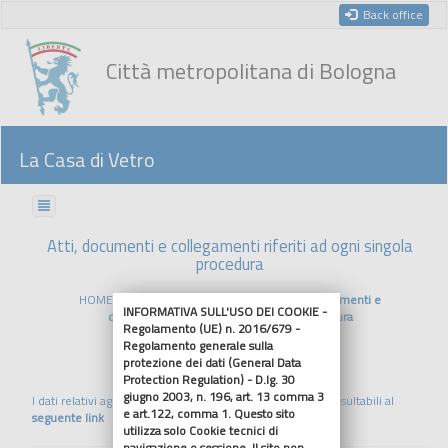
Back office
Città metropolitana di Bologna
La Casa di Vetro
Atti, documenti e collegamenti riferiti ad ogni singola
procedura
HOME
Bandi di gara e contratti
Atti, documenti e
INFORMATIVA SULL'USO DEI COOKIE -
collegamenti riferiti ad ogni singola procedura
Regolamento (UE) n. 2016/679 -
Regolamento generale sulla
protezione dei dati (General Data
Riferimenti normativi
Protection Regulation) - D.lg. 30
giugno 2003, n. 196, art. 13 comma 3
I dati relativi agli affidamenti sino al 30/04/2024 sono consultabili al
e art.122, comma 1. Questo sito
seguente link
utilizza solo Cookie tecnici di
navigazione o sessione. Il sito non