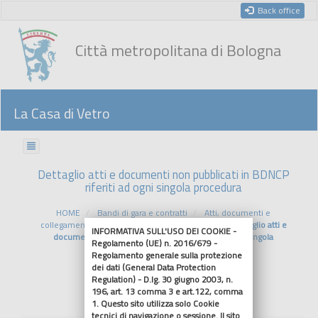
Back office
Città metropolitana di Bologna
La Casa di Vetro
Dettaglio atti e documenti non pubblicati in BDNCP
riferiti ad ogni singola procedura
HOME
Bandi di gara e contratti
Atti, documenti e
collegamenti riferiti ad ogni singola procedura
Dettaglio atti e
INFORMATIVA SULL'USO DEI COOKIE -
documenti non pubblicati in BDNCP riferiti ad ogni singola
Regolamento (UE) n. 2016/679 -
procedura
Regolamento generale sulla protezione
dei dati (General Data Protection
Regulation) - D.lg. 30 giugno 2003, n.
Riferimenti normativi
196, art. 13 comma 3 e art.122, comma
1. Questo sito utilizza solo Cookie
tecnici di navigazione o sessione. Il sito