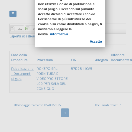
non utilizza Cookie di profilazione e
social plugin. Cliccando sul pulsante
Accetto dichiari di accettare i cookie.
Per saperne di più sull'utilizzo dei
cookie o su come disabilitarli o negarli, ti
invitiamo a leggere la
nostra
informativa
Esporta scegliendo il formato
Accetto
Fase della
Ulteriore
Procedura
Procedura
CIG
Allegato
Documentaz
Pubblicazione
ROKEPO SRL -
B7D7B11CA5
- Documenti
FORNITURA DI
di gara
VIDEOPROIETTORE
LCD PER SALA DEL
CONSIGLIO
Ultimo aggiornamento: 05/08/2025
Documenti trovati: 1
1