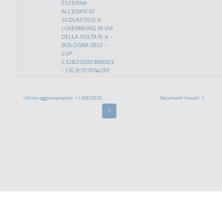
ESTERNA
ALL'EDIFICIO
SCOLASTICO R.
LUXEMBURG IN VIA
DELLA VOLTA N. 4 -
BOLOGNA (BO) -
CUP
C32B25000380003
- CIG B7D7FA42FF.
Ultimo aggiornamento: 11/08/2025
Documenti trovati: 1
1