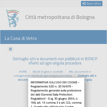
Back office
Città metropolitana di Bologna
La Casa di Vetro
Dettaglio atti e documenti non pubblicati in BDNCP
riferiti ad ogni singola procedura
HOME
Bandi di gara e contratti
Atti, documenti e
collegamenti riferiti ad ogni singola procedura
Dettaglio atti e
documenti non pubblicati in BDNCP riferiti ad ogni singola
INFORMATIVA SULL'USO DEI COOKIE -
procedura
Regolamento (UE) n. 2016/679 -
Regolamento generale sulla protezione
dei dati (General Data Protection
Riferimenti normativi
Regulation) - D.lg. 30 giugno 2003, n.
196, art. 13 comma 3 e art.122, comma
1. Questo sito utilizza solo Cookie