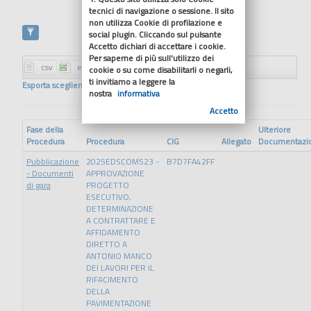
tecnici di navigazione o sessione. Il sito
non utilizza Cookie di profilazione e
social plugin. Cliccando sul pulsante
Accetto dichiari di accettare i cookie.
Per saperne di più sull'utilizzo dei
cookie o su come disabilitarli o negarli,
ti invitiamo a leggere la
Esporta scegliendo il formato
nostra
informativa
Accetto
Fase della
Ulteriore
Procedura
Procedura
CIG
Allegato
Documentazi
Pubblicazione
2025EDSCOMS23 -
B7D7FA42FF
- Documenti
APPROVAZIONE
di gara
PROGETTO
ESECUTIVO,
DETERMINAZIONE
A CONTRATTARE E
AFFIDAMENTO
DIRETTO A
ANTONIO MANCO
DEI LAVORI PER IL
RIFACIMENTO
DELLA
PAVIMENTAZIONE