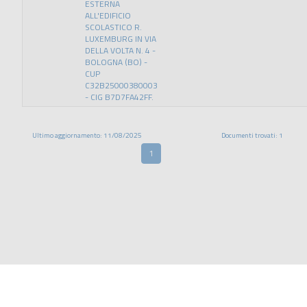
ESTERNA
ALL'EDIFICIO
SCOLASTICO R.
LUXEMBURG IN VIA
DELLA VOLTA N. 4 -
BOLOGNA (BO) -
CUP
C32B25000380003
- CIG B7D7FA42FF.
Ultimo aggiornamento: 11/08/2025
Documenti trovati: 1
1