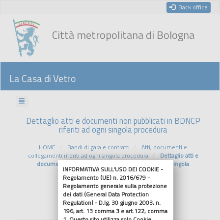
Back office
Città metropolitana di Bologna
La Casa di Vetro
Dettaglio atti e documenti non pubblicati in BDNCP
riferiti ad ogni singola procedura
HOME
Bandi di gara e contratti
Atti, documenti e
collegamenti riferiti ad ogni singola procedura
Dettaglio atti e
documenti non pubblicati in BDNCP riferiti ad ogni singola
INFORMATIVA SULL'USO DEI COOKIE -
procedura
Regolamento (UE) n. 2016/679 -
Regolamento generale sulla protezione
dei dati (General Data Protection
Riferimenti normativi
Regulation) - D.lg. 30 giugno 2003, n.
196, art. 13 comma 3 e art.122, comma
1. Questo sito utilizza solo Cookie