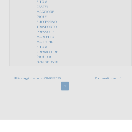
SITO A
CASTEL
MAGGIORE
(BO) E
SUCCESSIVO
TRASPORTO
PRESSO IIS
MARCELLO
MALPIGHI,
SITO A
CREVALCORE
(BO) - CIG
B7DF9BD516
Ultimo aggiornamento: 08/08/2025
Documenti trovati: 1
1