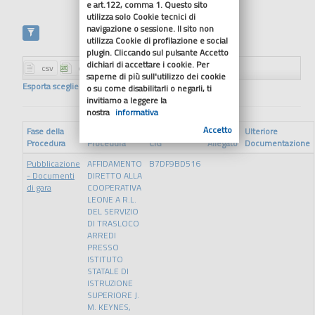
e art.122, comma 1. Questo sito
utilizza solo Cookie tecnici di
navigazione o sessione. Il sito non
utilizza Cookie di profilazione e social
plugin. Cliccando sul pulsante Accetto
dichiari di accettare i cookie. Per
saperne di più sull'utilizzo dei cookie
Esporta scegliendo il formato
o su come disabilitarli o negarli, ti
invitiamo a leggere la
nostra
informativa
Accetto
Fase della
Ulteriore
Procedura
Procedura
CIG
Allegato
Documentazione
Pubblicazione
AFFIDAMENTO
B7DF9BD516
- Documenti
DIRETTO ALLA
di gara
COOPERATIVA
LEONE A R.L.
DEL SERVIZIO
DI TRASLOCO
ARREDI
PRESSO
ISTITUTO
STATALE DI
ISTRUZIONE
SUPERIORE J.
M. KEYNES,