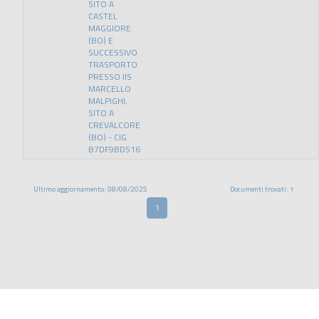
SITO A
CASTEL
MAGGIORE
(BO) E
SUCCESSIVO
TRASPORTO
PRESSO IIS
MARCELLO
MALPIGHI,
SITO A
CREVALCORE
(BO) - CIG
B7DF9BD516
Ultimo aggiornamento: 08/08/2025
Documenti trovati: 1
1