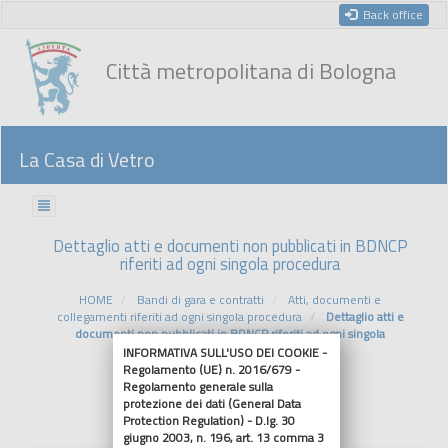
Back office
Città metropolitana di Bologna
La Casa di Vetro
Dettaglio atti e documenti non pubblicati in BDNCP
riferiti ad ogni singola procedura
HOME
Bandi di gara e contratti
Atti, documenti e
collegamenti riferiti ad ogni singola procedura
Dettaglio atti e
documenti non pubblicati in BDNCP riferiti ad ogni singola
procedura
INFORMATIVA SULL'USO DEI COOKIE -
Regolamento (UE) n. 2016/679 -
Regolamento generale sulla
Riferimenti normativi
protezione dei dati (General Data
Protection Regulation) - D.lg. 30
giugno 2003, n. 196, art. 13 comma 3