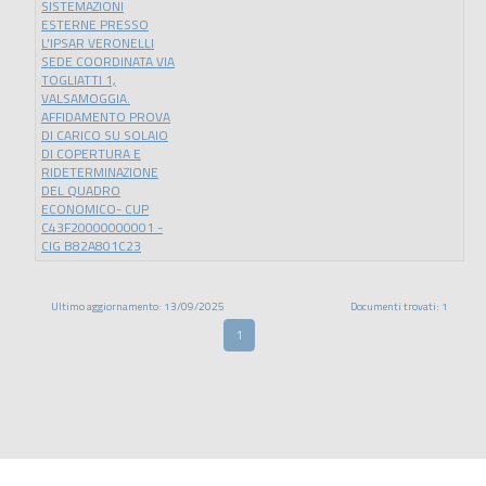
SISTEMAZIONI
ESTERNE PRESSO
L'IPSAR VERONELLI
SEDE COORDINATA VIA
TOGLIATTI 1,
VALSAMOGGIA.
AFFIDAMENTO PROVA
DI CARICO SU SOLAIO
DI COPERTURA E
RIDETERMINAZIONE
DEL QUADRO
ECONOMICO- CUP
C43F20000000001 -
CIG B82A801C23
Ultimo aggiornamento: 13/09/2025
Documenti trovati: 1
1