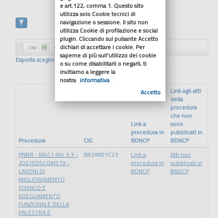
e art.122, comma 1. Questo sito
utilizza solo Cookie tecnici di
navigazione o sessione. Il sito non
utilizza Cookie di profilazione e social
plugin. Cliccando sul pulsante Accetto
dichiari di accettare i cookie. Per
saperne di più sull'utilizzo dei cookie
Esporta scegliendo il formato
o su come disabilitarli o negarli, ti
invitiamo a leggere la
nostra
informativa
Link agli atti
Accetto
della
procedura
che non
Link a
sono
procedura in
pubblicati in
Procedura
CIG
BDNCP
BDNCP
PNRR - M4C1 INV 3.3 -
B82A801C23
Link a
Atti non
2021EDSCOMS19 -
procedura in
pubblicati in
LAVORI DI
BDNCP
BNDCP
MIGLIORAMENTO
SISMICO E
ADEGUAMENTO
FUNZIONALE DELLA
PALESTRA E