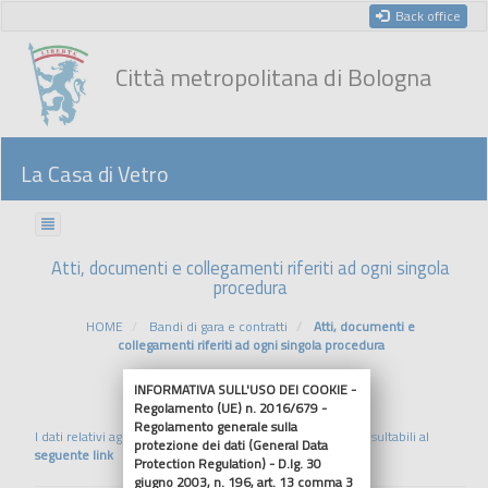
Back office
Città metropolitana di Bologna
La Casa di Vetro
Atti, documenti e collegamenti riferiti ad ogni singola
procedura
HOME
Bandi di gara e contratti
Atti, documenti e
collegamenti riferiti ad ogni singola procedura
INFORMATIVA SULL'USO DEI COOKIE -
Riferimenti normativi
Regolamento (UE) n. 2016/679 -
Regolamento generale sulla
I dati relativi agli affidamenti sino al 30/04/2024 sono consultabili al
protezione dei dati (General Data
seguente link
Protection Regulation) - D.lg. 30
giugno 2003, n. 196, art. 13 comma 3