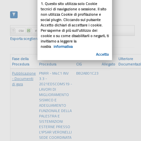
1. Questo sito utilizza solo Cookie
tecnici di navigazione o sessione. Il sito
non utilizza Cookie di profilazione e
social plugin. Cliccando sul pulsante
Accetto dichiari di accettare i cookie.
Per saperne di più sull'utilizzo dei
cookie o su come disabilitarli o negarli, ti
Esporta scegliendo il formato
invitiamo a leggere la
nostra
informativa
Accetto
Fase della
Ulteriore
Procedura
Procedura
CIG
Allegato
Documentaz
Pubblicazione
PNRR - M4C1 INV
B82A801C23
- Documenti
3.3 -
di gara
2021EDSCOMS19 -
LAVORI DI
MIGLIORAMENTO
SISMICO E
ADEGUAMENTO
FUNZIONALE DELLA
PALESTRA E
SISTEMAZIONI
ESTERNE PRESSO
L'IPSAR VERONELLI
SEDE COORDINATA