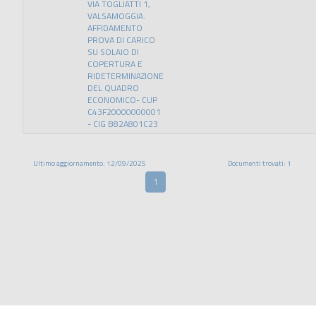
VIA TOGLIATTI 1,
VALSAMOGGIA.
AFFIDAMENTO
PROVA DI CARICO
SU SOLAIO DI
COPERTURA E
RIDETERMINAZIONE
DEL QUADRO
ECONOMICO- CUP
C43F20000000001
- CIG B82A801C23
Ultimo aggiornamento: 12/09/2025
Documenti trovati: 1
1