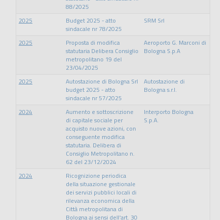
88/2025
2025
Budget 2025 - atto
SRM Srl
sindacale nr 78/2025
2025
Proposta di modifica
Aeroporto G. Marconi di
statutaria Delibera Consiglio
Bologna S.p.A
metropolitano 19 del
23/04/2025
2025
Autostazione di Bologna Srl
Autostazione di
budget 2025 - atto
Bologna s.r.l.
sindacale nr 57/2025
2024
Aumento e sottoscrizione
Interporto Bologna
di capitale sociale per
S.p.A.
acquisto nuove azioni, con
conseguente modifica
statutaria. Delibera di
Consiglio Metropolitano n.
62 del 23/12/2024
2024
Ricognizione periodica
della situazione gestionale
dei servizi pubblici locali di
rilevanza economica della
Città metropolitana di
Bologna ai sensi dell'art. 30