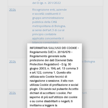
del D.lgs. n. 201/2022
2024
Ricognizione enti, aziende
e società costituenti il
gruppo amministrazione
pubblica della Città
metropolitana di Bologna,
ai sensi dell'art.3 di cui al
principio contabile
applicato concernente il
bilancio consolidato,
allegato 4/4 al D.lgs.
INFORMATIVA SULL'USO DEI COOKIE -
118/2011. Aggiornamento
Regolamento (UE) n. 2016/679 -
per l'esercizio 2024
Regolamento generale sulla
protezione dei dati (General Data
2024
Condivisione Piano
Interporto Bologna
Protection Regulation) - D.lg. 30
strategico 2024 Atto
S.p.A.
giugno 2003, n. 196, art. 13 comma 3
Sindacale 272 del
e art.122, comma 1. Questo sito
11/12/2024 sub A) Piano
utilizza solo Cookie tecnici di
strategico Interporto di
navigazione o sessione. Il sito non
Bologna Spa sub B)
utilizza Cookie di profilazione e social
Premessa del Presidente
plugin. Cliccando sul pulsante Accetto
2024
Deliberazione 116 del
Sustenia s.r.l.
dichiari di accettare i cookie. Per
20/11/2024 della Corte dei
saperne di più sull'utilizzo dei cookie
Conti relativa
o su come disabilitarli o negarli, ti
all'acquisizione di una
invitiamo a leggere la