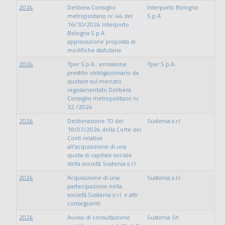
2024
Delibera Consiglio
Interporto Bologna
metropolitano nr. 44 del
S.p.A.
16/10/2024 Interporto
Bologna S.p.A.
approvazione proposta di
modifiche statutarie
2024
Tper S.p.A.: emissione
Tper S.p.A.
prestito obbligazionario da
quotare sul mercato
regolamentato Delibera
Consiglio metropolitano nr.
32 /2024
2024
Deliberazione 70 del
Sustenia s.r.l.
18/07/2024 della Corte dei
Conti relativa
all'acquisizione di una
quota di capitale sociale
della società Sustenia s.r.l.
2024
Acquisizione di una
Sustenia s.r.l.
partecipazione nella
società Sustenia s.r.l. e atti
conseguenti
2024
Avviso di consultazione
Sustenia Srl