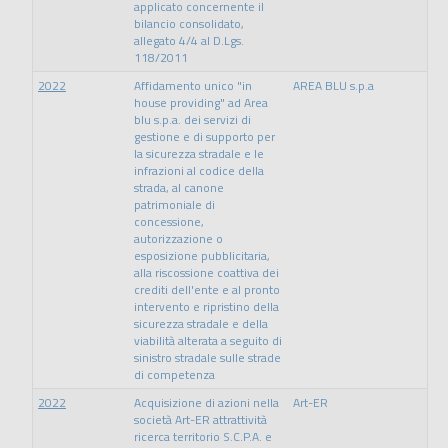
applicato concernente il
bilancio consolidato,
allegato 4/4 al D.Lgs.
118/2011
2022
Affidamento unico "in
AREA BLU s.p.a
house providing" ad Area
blu s.p.a. dei servizi di
gestione e di supporto per
la sicurezza stradale e le
infrazioni al codice della
strada, al canone
patrimoniale di
concessione,
autorizzazione o
esposizione pubblicitaria,
alla riscossione coattiva dei
crediti dell'ente e al pronto
intervento e ripristino della
sicurezza stradale e della
viabilità alterata a seguito di
sinistro stradale sulle strade
di competenza
2022
Acquisizione di azioni nella
Art-ER
società Art-ER attrattività
ricerca territorio S.C.P.A. e