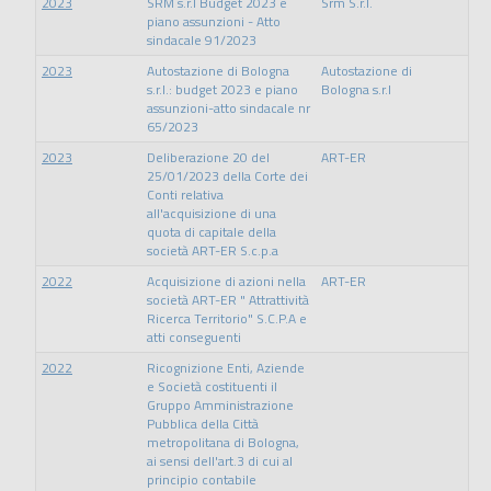
2023
SRM s.r.l Budget 2023 e
Srm S.r.l.
piano assunzioni - Atto
sindacale 91/2023
2023
Autostazione di Bologna
Autostazione di
s.r.l.: budget 2023 e piano
Bologna s.r.l
assunzioni-atto sindacale nr
65/2023
2023
Deliberazione 20 del
ART-ER
25/01/2023 della Corte dei
Conti relativa
all'acquisizione di una
quota di capitale della
società ART-ER S.c.p.a
2022
Acquisizione di azioni nella
ART-ER
società ART-ER " Attrattività
Ricerca Territorio" S.C.P.A e
atti conseguenti
2022
Ricognizione Enti, Aziende
e Società costituenti il
Gruppo Amministrazione
Pubblica della Città
metropolitana di Bologna,
ai sensi dell'art.3 di cui al
principio contabile