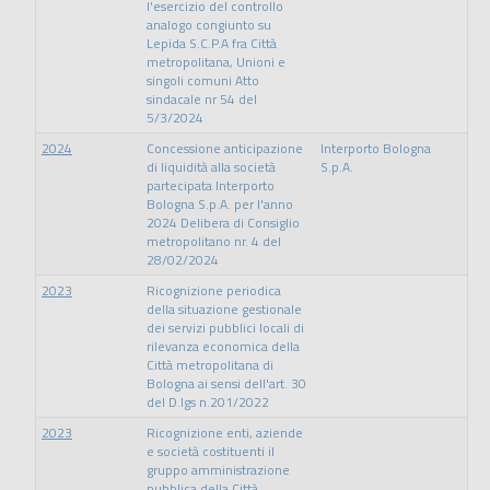
l'esercizio del controllo
analogo congiunto su
Lepida S.C.P.A fra Città
metropolitana, Unioni e
singoli comuni Atto
sindacale nr 54 del
5/3/2024
2024
Concessione anticipazione
Interporto Bologna
di liquidità alla società
S.p.A.
partecipata Interporto
Bologna S.p.A. per l'anno
2024 Delibera di Consiglio
metropolitano nr. 4 del
28/02/2024
2023
Ricognizione periodica
della situazione gestionale
dei servizi pubblici locali di
rilevanza economica della
Città metropolitana di
Bologna ai sensi dell'art. 30
del D.lgs n.201/2022
2023
Ricognizione enti, aziende
e società costituenti il
gruppo amministrazione
pubblica della Città