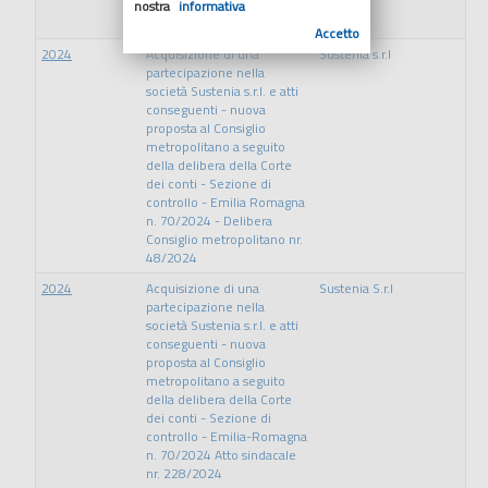
quota di capitale sociale
nostra
informativa
della società Sustenia s.r.l.
Accetto
2024
Acquisizione di una
Sustenia s.r.l
partecipazione nella
società Sustenia s.r.l. e atti
conseguenti - nuova
proposta al Consiglio
metropolitano a seguito
della delibera della Corte
dei conti - Sezione di
controllo - Emilia Romagna
n. 70/2024 - Delibera
Consiglio metropolitano nr.
48/2024
2024
Acquisizione di una
Sustenia S.r.l
partecipazione nella
società Sustenia s.r.l. e atti
conseguenti - nuova
proposta al Consiglio
metropolitano a seguito
della delibera della Corte
dei conti - Sezione di
controllo - Emilia-Romagna
n. 70/2024 Atto sindacale
nr. 228/2024