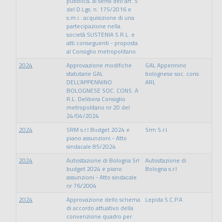
pubblica, ai sensi dell'art. 5
del D.Lgs. n. 175/2016 e
s.m.i.: acquisizione di una
partecipazione nella
società SUSTENIA S.R.L. e
atti conseguenti - proposta
al Consiglio metropolitano
2024
Approvazione modifiche
GAL Appennino
statutarie GAL
bolognese soc. cons
DELL'APPENNINO
ARL
BOLOGNESE SOC. CONS. A
R.L. Delibera Consiglio
metropolitano nr 20 del
24/04/2024
2024
SRM s.r.l Budget 2024 e
Srm S.r.l.
piano assunzioni - Atto
sindacale 85/2024
2024
Autostazione di Bologna Srl
Autostazione di
budget 2024 e piano
Bologna s.r.l
assunzioni - Atto sindacale
nr 76/2004
2024
Approvazione dello schema
Lepida S.C.P.A
di accordo attuativo della
convenzione quadro per