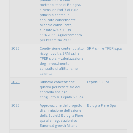
metropolitana di Bologna,
ai sensi dell'art.3 di cui al
principio contabile
applicato concernente il
bilancio consolidato,
allegato 4/4 al D.lgs.
118/2011. Aggiornamento
per l'esercizio 2023
2023
Condivisione contenuti atto
SRM s.r.l. e TPER s.p.a
ricognitivo tra SRM s.r.l. e
TPER s.p.a. - valorizzazione
degli investimenti,
contratto di affitto ramo
azienda
2023
Rinnovo convenzione
Lepida S.C.P.A
quadro per l'esercizio del
controllo analogo
congiunto su Lepida S.C.P.A
2023
Approvazione del progetto
Bologna Fiere Spa
di ammissione dell'azione
della Società Bologna Fiere
spa alle negoziazioni su
Euronext growth Milano