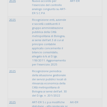
2026
Nuovo accordo per
ART-ER
l'esercizio del controllo
analogo congiunto su ART-
ER S.C.P.A
2025
Ricognizione enti, aziende
e società costituenti il
gruppo amministrazione
pubblica della Città
metropolitana di Bologna,
ai sensi dell'art.3 di cui al
principio contabile
applicato concernente il
bilancio consolidato,
allegato 4/4 al D.lgs.
118/2011. Aggiornamento
per l'esercizio 2025
2025
Ricognizione periodica
della situazione gestionale
dei servizi pubblici locali di
rilevanza economica della
Città metropolitana di
Bologna ai sensi dell'art. 30
del D.lgs. n. 201/2022
2025
ART-ER S.c.p.a modifiche
Art-ER
statutarie - atto sindacale nr