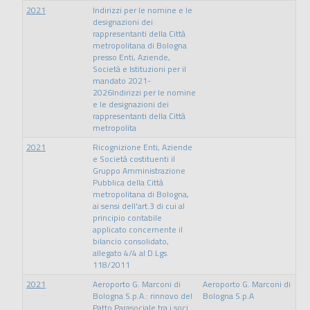
2021
Indirizzi per le nomine e le
designazioni dei
rappresentanti della Città
metropolitana di Bologna
presso Enti, Aziende,
Società e Istituzioni per il
mandato 2021-
2026Indirizzi per le nomine
e le designazioni dei
rappresentanti della Città
metropolita
2021
Ricognizione Enti, Aziende
e Società costituenti il
Gruppo Amministrazione
Pubblica della Città
metropolitana di Bologna,
ai sensi dell'art.3 di cui al
principio contabile
applicato concernente il
bilancio consolidato,
allegato 4/4 al D.Lgs.
118/2011
2021
Aeroporto G. Marconi di
Aeroporto G. Marconi di
Bologna S.p.A.: rinnovo del
Bologna S.p.A
Patto Parasociale tra i soci