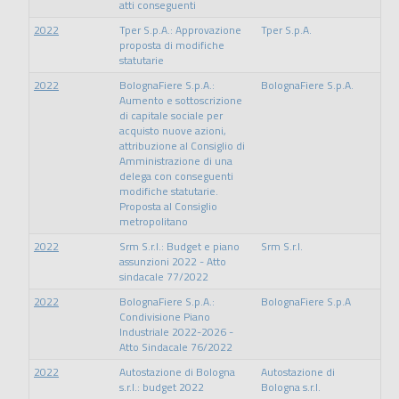
atti conseguenti
2022
Tper S.p.A.: Approvazione
Tper S.p.A.
proposta di modifiche
statutarie
2022
BolognaFiere S.p.A.:
BolognaFiere S.p.A.
Aumento e sottoscrizione
di capitale sociale per
acquisto nuove azioni,
attribuzione al Consiglio di
Amministrazione di una
delega con conseguenti
modifiche statutarie.
Proposta al Consiglio
metropolitano
2022
Srm S.r.l.: Budget e piano
Srm S.r.l.
assunzioni 2022 - Atto
sindacale 77/2022
2022
BolognaFiere S.p.A.:
BolognaFiere S.p.A
Condivisione Piano
Industriale 2022-2026 -
Atto Sindacale 76/2022
2022
Autostazione di Bologna
Autostazione di
s.r.l.: budget 2022
Bologna s.r.l.