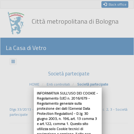
Back office
Città metropolitana di Bologna
La Casa di Vetro
Società partecipate
HOME
Enti controllati
Società partecipate
INFORMATIVA SULL'USO DEI COOKIE -
Regolamento (UE) n. 2016/679 -
Riferimenti normativi
Regolamento generale sulla
protezione dei dati (General Data
Dlgs 33/2013 - Art. 22, c. 1, lett. b); Dlgs 33/2013- Art. 22, c. 2, 3 - Società
Protection Regulation) - D.lg. 30
partecipate
giugno 2003, n. 196, art. 13 comma 3
e art.122, comma 1. Questo sito
utilizza solo Cookie tecnici di
navigazione o sessione. Il sito non