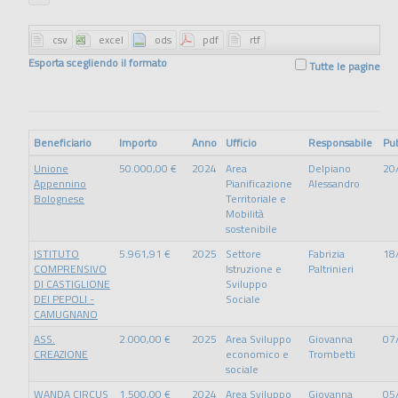
Esporta scegliendo il formato
Tutte le pagine
Beneficiario
Importo
Anno
Ufficio
Responsabile
Pu
Unione
50.000,00 €
2024
Area
Delpiano
20
Appennino
Pianificazione
Alessandro
Bolognese
Territoriale e
Mobilità
sostenibile
ISTITUTO
5.961,91 €
2025
Settore
Fabrizia
18
COMPRENSIVO
Istruzione e
Paltrinieri
DI CASTIGLIONE
Sviluppo
DEI PEPOLI -
Sociale
CAMUGNANO
ASS.
2.000,00 €
2025
Area Sviluppo
Giovanna
07
CREAZIONE
economico e
Trombetti
sociale
WANDA CIRCUS
1.500,00 €
2024
Area Sviluppo
Giovanna
05