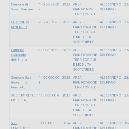
Comune di
1.496.457,60
2022
AREA
ALESSANDRO
23
Sasso Marconi
€
PIANIFICAIONE
DELPIANO
TERRITORIALE
COMUNE DI
28.228,59 €
2023
AREA
ALESSANDRO
23
MINERBIO
PIANIFICAZIONE
DELPIANO
TERRITORIALE
E MOBILITA'
SOSTENIBILE
Comune
82.908,38 €
2023
AREA
ALESSANDRO
23
Granarolo
PIANIFICAZIONE
DELPIANO
dell'Emilia
TERRITORIALE
E MOBILITA'
SOSTENIBILE
Comune San
1.400.000,00
2022
AREA
ALESSANDRO
22
Giovanni in
€
PIANIFICAZIONE
DELPIANO
Persiceto
TERRITORIALE
SOCIETA' RETI E
120.000,00 €
2023
AREA
ALESSANDRO
23
MOBILITA'
PIANIFICAZIONE
DELPIANO
TERRITORIALE
E MOBILITA'
SOSTENIBILE
S.C.
1.800,00 €
2024
AREA
ALESSANDRO
15
CERETOLESE
PIANIFICAZIONE
DELPIANO