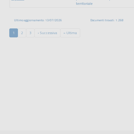
territoriale
Ultimo aggiornamento: 13/07/2026
Documenti trovati: 1.268
1
2
3
› Successiva
» Ultima