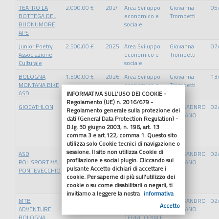
TEATRO LA
2.000,00 €
2024
Area Sviluppo
Giovanna
05
BOTTEGA DEL
economico e
Trombetti
BUONUMORE
sociale
APS
Junior Poetry
2.500,00 €
2025
Area Sviluppo
Giovanna
07
Associazione
economico e
Trombetti
Culturale
sociale
BOLOGNA
1.500,00 €
2026
Area Sviluppo
Giovanna
13
MONTANA BIKE
economico e
Trombetti
ASD
sociale
INFORMATIVA SULL'USO DEI COOKIE -
Regolamento (UE) n. 2016/679 -
GIOCATHLON
2.200,00 €
2025
AREA
ALESSADNRO
02
Regolamento generale sulla protezione dei
PIANIFICAZIONE
DELPIANO
dati (General Data Protection Regulation) -
TERRITORIALE
D.lg. 30 giugno 2003, n. 196, art. 13
E MOBILITA'
comma 3 e art.122, comma 1. Questo sito
SOSTENIBILE
utilizza solo Cookie tecnici di navigazione o
sessione. Il sito non utilizza Cookie di
ASD
2.200,00 €
2025
AREA
ALESSANDRO
02
profilazione e social plugin. Cliccando sul
POLISPORTIVA
PIANIFICAZIONE
DELPIANO
pulsante Accetto dichiari di accettare i
PONTEVECCHIO
TERRITORIALE
cookie. Per saperne di più sull'utilizzo dei
E MOBILITA'
cookie o su come disabilitarli o negarli, ti
SOSTENIBILE
invitiamo a leggere la nostra
informativa
MTB
2.200,00 €
2025
AREA
ALESSANDRO
02
Accetto
ADVENTURE
PIANIFICAZIONE
DELPIANO
BOLOGNA
TERRITORIALE