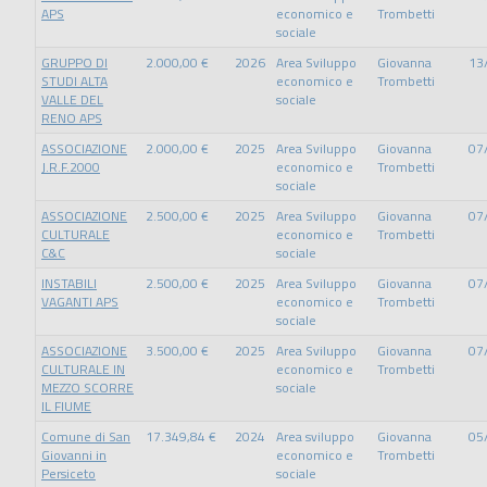
APS
economico e
Trombetti
sociale
GRUPPO DI
2.000,00 €
2026
Area Sviluppo
Giovanna
13
STUDI ALTA
economico e
Trombetti
VALLE DEL
sociale
RENO APS
ASSOCIAZIONE
2.000,00 €
2025
Area Sviluppo
Giovanna
07
J.R.F.2000
economico e
Trombetti
sociale
ASSOCIAZIONE
2.500,00 €
2025
Area Sviluppo
Giovanna
07
CULTURALE
economico e
Trombetti
C&C
sociale
INSTABILI
2.500,00 €
2025
Area Sviluppo
Giovanna
07
VAGANTI APS
economico e
Trombetti
sociale
ASSOCIAZIONE
3.500,00 €
2025
Area Sviluppo
Giovanna
07
CULTURALE IN
economico e
Trombetti
MEZZO SCORRE
sociale
IL FIUME
Comune di San
17.349,84 €
2024
Area sviluppo
Giovanna
05
Giovanni in
economico e
Trombetti
Persiceto
sociale