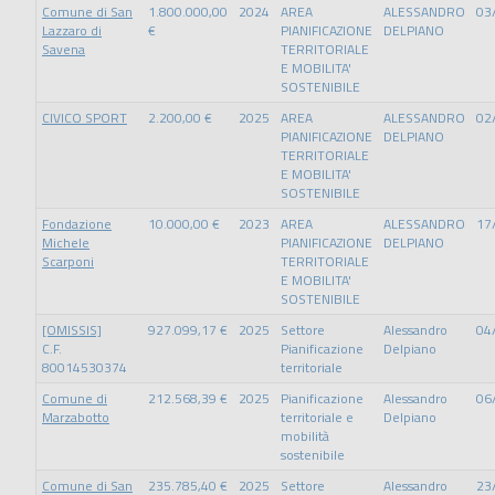
Comune di San
1.800.000,00
2024
AREA
ALESSANDRO
03
Lazzaro di
€
PIANIFICAZIONE
DELPIANO
Savena
TERRITORIALE
E MOBILITA'
SOSTENIBILE
CIVICO SPORT
2.200,00 €
2025
AREA
ALESSANDRO
02
PIANIFICAZIONE
DELPIANO
TERRITORIALE
E MOBILITA'
SOSTENIBILE
Fondazione
10.000,00 €
2023
AREA
ALESSANDRO
17
Michele
PIANIFICAZIONE
DELPIANO
Scarponi
TERRITORIALE
E MOBILITA'
SOSTENIBILE
[OMISSIS]
927.099,17 €
2025
Settore
Alessandro
04
C.F.
Pianificazione
Delpiano
80014530374
territoriale
Comune di
212.568,39 €
2025
Pianificazione
Alessandro
06
Marzabotto
territoriale e
Delpiano
mobilità
sostenibile
Comune di San
235.785,40 €
2025
Settore
Alessandro
23