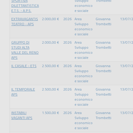
SPORTIVA
Sviluppo
Trombetti
DILETTANTISTICA
economico
E.T.S. - A.P.S.
e sociale
EXTRAVAGANTIS
2.000,00 €
2026
Area
Giovanna
13/07/
TEATRO - APS
Sviluppo
Trombetti
economico
e sociale
GRUPPO DI
2.000,00 €
2026
Area
Giovanna
13/07/
STUDI ALTA
Sviluppo
Trombetti
VALLE DEL RENO
economico
APS
e sociale
IL CASALE - ETS
2.500,00 €
2026
Area
Giovanna
13/07/
Sviluppo
Trombetti
economico
e sociale
IL TEMPORALE
2.500,00 €
2026
Area
Giovanna
13/07/
APS
Sviluppo
Trombetti
economico
e sociale
INSTABILI
1.500,00 €
2026
Area
Giovanna
13/07/
VAGANTI APS
Sviluppo
Trombetti
economico
e sociale