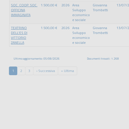
SOC. COOP. SOC.
1.500,00 €
2026
Area
Giovanna
13/07/
OFFICINA
Sviluppo
Trombetti
IMMAGINATA
economico
e sociale
TEATRINO
1.500,00 €
2026
Area
Giovanna
13/07/
DELL'ES DI
Sviluppo
Trombetti
VITTORIO
economico
ZANELLA
e sociale
Ultimo aggiornamento: 05/08/2026
Documenti trovati: 1.268
1
2
3
› Successiva
» Ultima