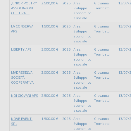
JUNIOR POETRY
2.500,00 €
2026
Area
Giovanna
13/07/
ASSOCIAZIONE
Sviluppo
Trombetti
CULTURALE
economico
e sociale
LA CONSERVA
1.500,00 €
2026
Area
Giovanna
13/07/
APS
Sviluppo
Trombetti
economico
e sociale
LIBERTY APS
3.000,00 €
2026
Area
Giovanna
13/07/
Sviluppo
Trombetti
economico
e sociale
MADRESELVA
2.000,00 €
2026
Area
Giovanna
13/07/
SOCIETÀ
Sviluppo
Trombetti
COOPERATIVA
economico
e sociale
NOI GIOVANI APS
2.500,00 €
2026
Area
Giovanna
13/07/
Sviluppo
Trombetti
economico
e sociale
NOVE EVENTI
1.500,00 €
2026
Area
Giovanna
13/07/
SRL
Sviluppo
Trombetti
economico