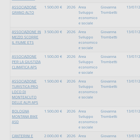
ASSOCIAZIONE
1.500,00 €
2026
Area
Giovanna
13/07/
GRANO ALTO
Sviluppo
Trombetti
economico
e sociale
ASSOCIAZIONE IN
3.500,00 €
2026
Area
Giovanna
13/07/
MEZZO SCORRE
Sviluppo
Trombetti
IL FIUME ETS
economico
e sociale
ASSOCIAZIONE
1.500,00 €
2026
Area
Giovanna
13/07/
PER LA GIUSTIZIA
Sviluppo
Trombetti
CLIMATICA APS
economico
e sociale
ASSOCIAZIONE
1.500,00 €
2026
Area
Giovanna
13/07/
TURISTICA PRO
Sviluppo
Trombetti
LOCO DI
economico
MONTEACUTO
e sociale
DELLE ALPI APS
BOLOGNA
1.500,00 €
2026
Area
Giovanna
13/07/
MONTANA BIKE
Sviluppo
Trombetti
ASD
economico
e sociale
CANTERINI E
2.000,00 €
2026
Area
Giovanna
13/07/