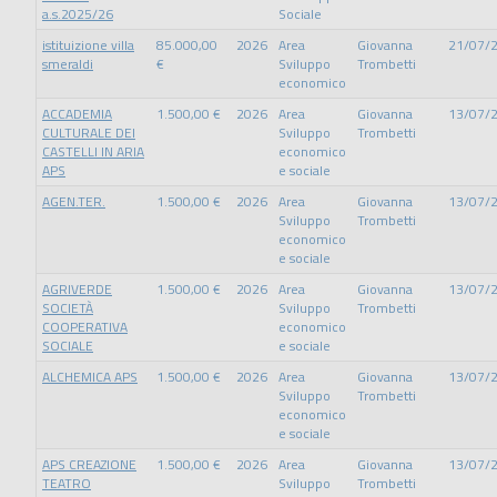
a.s.2025/26
Sociale
istituizione villa
85.000,00
2026
Area
Giovanna
21/07/
smeraldi
€
Sviluppo
Trombetti
economico
ACCADEMIA
1.500,00 €
2026
Area
Giovanna
13/07/
CULTURALE DEI
Sviluppo
Trombetti
CASTELLI IN ARIA
economico
APS
e sociale
AGEN.TER.
1.500,00 €
2026
Area
Giovanna
13/07/
Sviluppo
Trombetti
economico
e sociale
AGRIVERDE
1.500,00 €
2026
Area
Giovanna
13/07/
SOCIETÀ
Sviluppo
Trombetti
COOPERATIVA
economico
SOCIALE
e sociale
ALCHEMICA APS
1.500,00 €
2026
Area
Giovanna
13/07/
Sviluppo
Trombetti
economico
e sociale
APS CREAZIONE
1.500,00 €
2026
Area
Giovanna
13/07/
TEATRO
Sviluppo
Trombetti