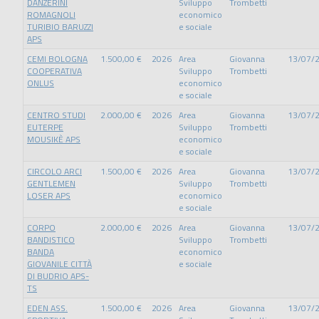
DANZERINI
Sviluppo
Trombetti
ROMAGNOLI
economico
TURIBIO BARUZZI
e sociale
APS
CEMI BOLOGNA
1.500,00 €
2026
Area
Giovanna
13/07/
COOPERATIVA
Sviluppo
Trombetti
ONLUS
economico
e sociale
CENTRO STUDI
2.000,00 €
2026
Area
Giovanna
13/07/
EUTERPE
Sviluppo
Trombetti
MOUSIKÈ APS
economico
e sociale
CIRCOLO ARCI
1.500,00 €
2026
Area
Giovanna
13/07/
GENTLEMEN
Sviluppo
Trombetti
LOSER APS
economico
e sociale
CORPO
2.000,00 €
2026
Area
Giovanna
13/07/
BANDISTICO
Sviluppo
Trombetti
BANDA
economico
GIOVANILE CITTÀ
e sociale
DI BUDRIO APS-
TS
EDEN ASS.
1.500,00 €
2026
Area
Giovanna
13/07/