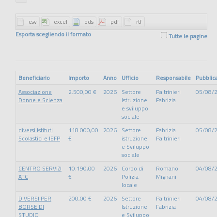
Esporta scegliendo il formato
Tutte le pagine
Beneficiario
Importo
Anno
Ufficio
Responsabile
Pubblic
Associazione
2.500,00 €
2026
Settore
Paltrinieri
05/08/
Donne e Scienza
Istruzione
Fabrizia
e sviluppo
sociale
diversi Istituti
118.000,00
2026
Settore
Fabrizia
05/08/
Scolastici e IEFP
€
istruzione
Paltrinieri
e Sviluppo
sociale
CENTRO SERVIZI
10.190,00
2026
Corpo di
Romano
04/08/
ATC
€
Polizia
Mignani
locale
DIVERSI PER
200,00 €
2026
Settore
Paltrinieri
04/08/
BORSE DI
Istruzione
Fabrizia
STUDIO
e Sviluppo