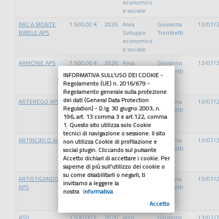
economico
e sociale
ARC.A MONTE
1.500,00 €
2026
Area
Giovanna
13/07/
BIBELE APS
Sviluppo
Trombetti
economico
e sociale
ARMONIE APS
1.500,00 €
2026
Area
Giovanna
13/07/
Sviluppo
Trombetti
INFORMATIVA SULL'USO DEI COOKIE -
economico
Regolamento (UE) n. 2016/679 -
e sociale
Regolamento generale sulla protezione
dei dati (General Data Protection
ARTEREGO APS
2.000,00 €
2026
Area
Giovanna
13/07/
Regulation) - D.lg. 30 giugno 2003, n.
Sviluppo
Trombetti
196, art. 13 comma 3 e art.122, comma
economico
1. Questo sito utilizza solo Cookie
e sociale
tecnici di navigazione o sessione. Il sito
ARTINCIRCO APS
2.000,00 €
2026
Area
Giovanna
13/07/
non utilizza Cookie di profilazione e
Sviluppo
Trombetti
social plugin. Cliccando sul pulsante
economico
Accetto dichiari di accettare i cookie. Per
e sociale
saperne di più sull'utilizzo dei cookie o
su come disabilitarli o negarli, ti
ARTISTIGANDO
1.500,00 €
2026
Area
Giovanna
13/07/
invitiamo a leggere la
APS
Sviluppo
Trombetti
nostra
informativa
economico
Accetto
e sociale
ASD
1.500,00 €
2026
Area
Giovanna
13/07/