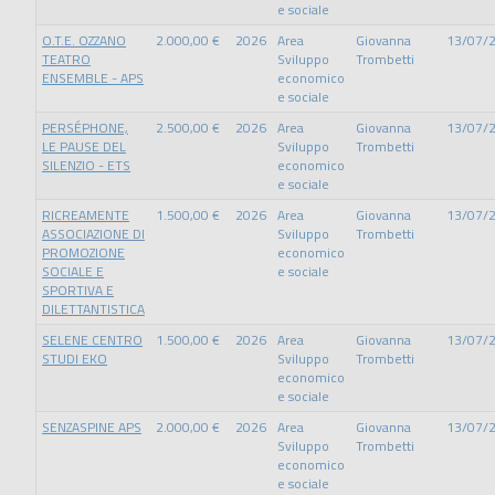
e sociale
O.T.E. OZZANO
2.000,00 €
2026
Area
Giovanna
13/07/
TEATRO
Sviluppo
Trombetti
ENSEMBLE - APS
economico
e sociale
PERSÉPHONE,
2.500,00 €
2026
Area
Giovanna
13/07/
LE PAUSE DEL
Sviluppo
Trombetti
SILENZIO - ETS
economico
e sociale
RICREAMENTE
1.500,00 €
2026
Area
Giovanna
13/07/
ASSOCIAZIONE DI
Sviluppo
Trombetti
PROMOZIONE
economico
SOCIALE E
e sociale
SPORTIVA E
DILETTANTISTICA
SELENE CENTRO
1.500,00 €
2026
Area
Giovanna
13/07/
STUDI EKO
Sviluppo
Trombetti
economico
e sociale
SENZASPINE APS
2.000,00 €
2026
Area
Giovanna
13/07/
Sviluppo
Trombetti
economico
e sociale