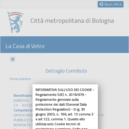
Back office
Città metropolitana di Bologna
La Casa di Vetro
Dettaglio Contributo
Torna indietro
INFORMATIVA SULL'USO DEI COOKIE -
Regolamento (UE) n. 2016/679 -
Beneficiario
Regolamento generale sulla
[OMISSIS]
protezione dei dati (General Data
C.F. 02725451203
Protection Regulation) - D.lg. 30
Competenza
giugno 2003, n. 196, art. 13 comma 3
UFFICIO MOBILITA' SOSTENIBILE E SVILUPPO TRASPORTO
e art.122, comma 1. Questo sito
PUBBLICO METROPOLITANO
utilizza solo Cookie tecnici di
MONTALTO VALERIO
navigazione o sessione. Il sito non