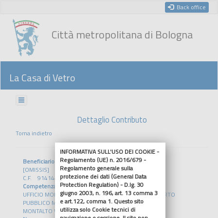
Back office
Città metropolitana di Bologna
La Casa di Vetro
Dettaglio Contributo
Torna indietro
INFORMATIVA SULL'USO DEI COOKIE -
Regolamento (UE) n. 2016/679 -
Beneficiario
Regolamento generale sulla
[OMISSIS]
protezione dei dati (General Data
C.F. 91414430370
Protection Regulation) - D.lg. 30
Competenza
giugno 2003, n. 196, art. 13 comma 3
UFFICIO MOBILITA' SOSTENIBILE E SVILUPPO TRASPORTO
e art.122, comma 1. Questo sito
PUBBLICO METROPOLITANO
utilizza solo Cookie tecnici di
MONTALTO VALERIO
navigazione o sessione. Il sito non