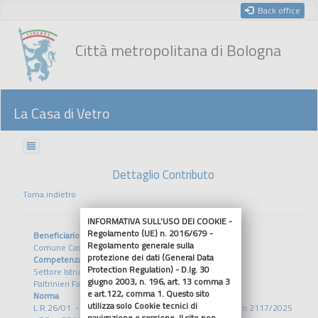
Back office
Città metropolitana di Bologna
La Casa di Vetro
Dettaglio Contributo
Torna indietro
INFORMATIVA SULL'USO DEI COOKIE -
Regolamento (UE) n. 2016/679 -
Beneficiario
Regolamento generale sulla
Comune Casalfiumanese
protezione dei dati (General Data
Competenza
Protection Regulation) - D.lg. 30
Settore Istruzione Sviluppo Sociale
giugno 2003, n. 196, art. 13 comma 3
Paltrinieri Fabrizia
e art.122, comma 1. Questo sito
Norma
utilizza solo Cookie tecnici di
L.R.26/01. - D.A.L. 24/2025 - DGR n.1108/2025 - DGR n.2117/2025
navigazione o sessione. Il sito non