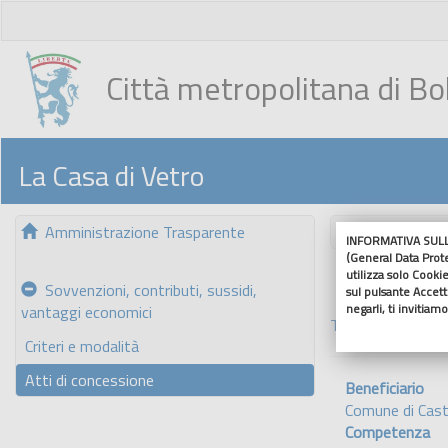
Città metropolitana di B
La Casa di Vetro
Amministrazione Trasparente
Nascondi me
INFORMATIVA SULL'
(General Data Prot
utilizza solo Cookie
Sovvenzioni, contributi, sussidi,
sul pulsante Accetto
negarli, ti invitiam
vantaggi economici
Torna indietro
Criteri e modalità
Atti di concessione
Beneficiario
Comune di Casti
Competenza