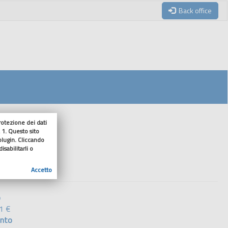
Back office
tezione dei dati
 1. Questo sito
ributo
 plugin. Cliccando
sabilitarli o
Accetto
o
1 €
nto