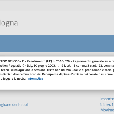
ologna
nu
USO DEI COOKIE - Regolamento (UE) n. 2016/679 - Regolamento generale sulla pro
ection Regulation) - D.lg. 30 giugno 2003, n. 196, art. 13 comma 3 e art.122, comma
Dettaglio Cont
 tecnici di navigazione o sessione. Il sito non utilizza Cookie di profilazione e social
 dichiari di accettare i cookie. Per saperne di più sull'utilizzo dei cookie o su come di
o a leggere la nostra
informativa
Import
glione dei Pepoli
5.554,1
Movime