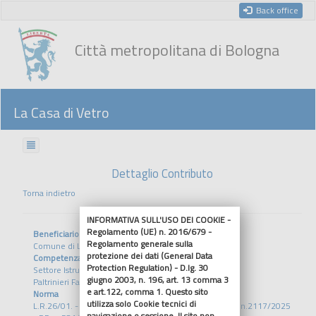
Back office
Città metropolitana di Bologna
La Casa di Vetro
Dettaglio Contributo
Torna indietro
INFORMATIVA SULL'USO DEI COOKIE -
Regolamento (UE) n. 2016/679 -
Beneficiario
Regolamento generale sulla
Comune di Lizzano in Belvedere
protezione dei dati (General Data
Competenza
Protection Regulation) - D.lg. 30
Settore Istruzione Sviluppo Sociale
giugno 2003, n. 196, art. 13 comma 3
Paltrinieri Fabrizia
e art.122, comma 1. Questo sito
Norma
utilizza solo Cookie tecnici di
L.R.26/01. - D.A.L. 24/2025 - DGR n.1108/2025 - DGR n.2117/2025
navigazione o sessione. Il sito non