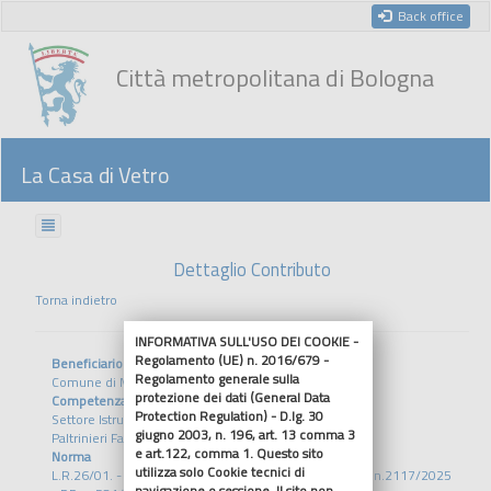
Back office
Città metropolitana di Bologna
La Casa di Vetro
Dettaglio Contributo
Torna indietro
INFORMATIVA SULL'USO DEI COOKIE -
Regolamento (UE) n. 2016/679 -
Beneficiario
Regolamento generale sulla
Comune di Marzabotto
protezione dei dati (General Data
Competenza
Protection Regulation) - D.lg. 30
Settore Istruzione Sviluppo Sociale
giugno 2003, n. 196, art. 13 comma 3
Paltrinieri Fabrizia
e art.122, comma 1. Questo sito
Norma
utilizza solo Cookie tecnici di
L.R.26/01. - D.A.L. 24/2025 - DGR n.1108/2025 - DGR n.2117/2025
navigazione o sessione. Il sito non