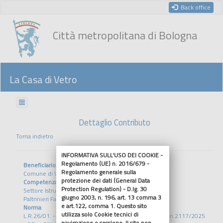
Back office
Città metropolitana di Bologna
La Casa di Vetro
Dettaglio Contributo
Torna indietro
INFORMATIVA SULL'USO DEI COOKIE -
Regolamento (UE) n. 2016/679 -
Beneficiario
Regolamento generale sulla
Comune di Vergato
protezione dei dati (General Data
Competenza
Protection Regulation) - D.lg. 30
Settore Istruzione Sviluppo Sociale
giugno 2003, n. 196, art. 13 comma 3
Paltrinieri Fabrizia
e art.122, comma 1. Questo sito
Norma
utilizza solo Cookie tecnici di
L.R.26/01. - D.A.L. 24/2025 - DGR n.1108/2025 - DGR n.2117/2025
navigazione o sessione. Il sito non