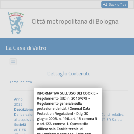
Back office
Città metropolitana di Bologna
La Casa di Vetro
Dettaglio Contenuto
Torna indietro
INFORMATIVA SULL'USO DEI COOKIE -
Regolamento (UE) n. 2016/679 -
Anno
Regolamento generale sulla
2023
protezione dei dati (General Data
Descrizione
Protection Regulation) - D.lg. 30
Deliberazione 20 del 25/01/2023 della Corte dei Conti relativa
giugno 2003, n. 196, art. 13 comma 3
all'acquisizione di una quota di capitale della società ART-ER S.c.p.a
e art.122, comma 1. Questo sito
Società
utilizza solo Cookie tecnici di
ART-ER
navigazione o sessione. Il sito non