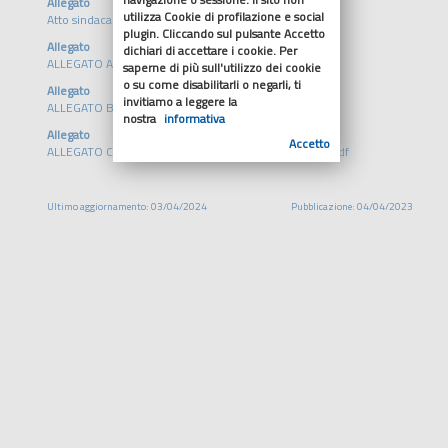
Allegato
utilizza Cookie di profilazione e social
Atto sindacale nr 65 del 28_3_23.pdf
plugin. Cliccando sul pulsante Accetto
Allegato
dichiari di accettare i cookie. Per
ALLEGATO A - BUDGET 2023.pdf
saperne di più sull'utilizzo dei cookie
o su come disabilitarli o negarli, ti
Allegato
invitiamo a leggere la
ALLEGATO B - RELAZIONE AL BUDGET 2023.pdf
nostra
informativa
Allegato
Accetto
ALLEGATO C - ASSEMBLEA SOCI PIANO ASSUNZIONE.pdf
Ultimo aggiornamento: 03/04/2024
Pubblicazione: 04/04/2023