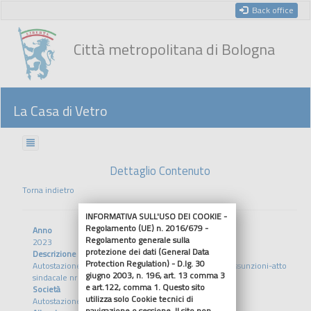
Back office
Città metropolitana di Bologna
La Casa di Vetro
Dettaglio Contenuto
Torna indietro
INFORMATIVA SULL'USO DEI COOKIE -
Regolamento (UE) n. 2016/679 -
Anno
Regolamento generale sulla
2023
protezione dei dati (General Data
Descrizione
Protection Regulation) - D.lg. 30
Autostazione di Bologna s.r.l.: budget 2023 e piano assunzioni-atto
giugno 2003, n. 196, art. 13 comma 3
sindacale nr 65/2023
e art.122, comma 1. Questo sito
Società
utilizza solo Cookie tecnici di
Autostazione di Bologna s.r.l
navigazione o sessione. Il sito non