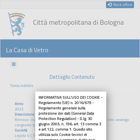
Back office
Città metropolitana di Bologna
La Casa di Vetro
Dettaglio Contenuto
Torna indietro
INFORMATIVA SULL'USO DEI COOKIE -
Regolamento (UE) n. 2016/679 -
Anno
Regolamento generale sulla
2023
protezione dei dati (General Data
Descrizione
Protection Regulation) - D.lg. 30
Rinnovo convenzione quadro per l'esercizio del controllo analogo
giugno 2003, n. 196, art. 13 comma 3
congiunto su Lepida S.C.P.A
e art.122, comma 1. Questo sito
Società
utilizza solo Cookie tecnici di
Lepida S.C.P.A
navigazione o sessione. Il sito non