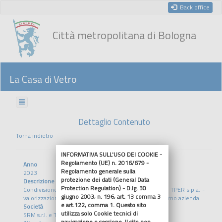
Back office
Città metropolitana di Bologna
La Casa di Vetro
Dettaglio Contenuto
Torna indietro
INFORMATIVA SULL'USO DEI COOKIE -
Regolamento (UE) n. 2016/679 -
Anno
Regolamento generale sulla
2023
protezione dei dati (General Data
Descrizione
Protection Regulation) - D.lg. 30
Condivisione contenuti atto ricognitivo tra SRM s.r.l. e TPER s.p.a. -
giugno 2003, n. 196, art. 13 comma 3
valorizzazione degli investimenti, contratto di affitto ramo azienda
e art.122, comma 1. Questo sito
Società
utilizza solo Cookie tecnici di
SRM s.r.l. e TPER s.p.a
navigazione o sessione. Il sito non