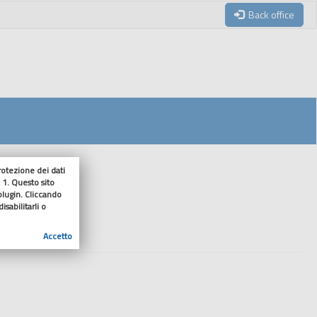
Back office
tezione dei dati
 1. Questo sito
enuto
 plugin. Cliccando
sabilitarli o
Accetto