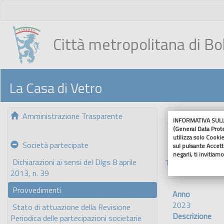
Città metropolitana di B
La Casa di Vetro
Amministrazione Trasparente
Nascondi me
INFORMATIVA SULL'
(General Data Prot
utilizza solo Cookie
Società partecipate
sul pulsante Accetto
negarli, ti invitiam
Dichiarazioni ai sensi del Dlgs 8 aprile
Torna indietro
2013, n. 39
Provvedimenti
Anno
2023
Stato di attuazione della Revisione
Descrizione
Periodica delle partecipazioni societarie