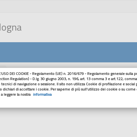
ologna
nu
USO DEI COOKIE - Regolamento (UE) n. 2016/679 - Regolamento generale sulla pro
ection Regulation) - D.lg. 30 giugno 2003, n. 196, art. 13 comma 3 e art.122, comma
Dettaglio Cont
 tecnici di navigazione o sessione. Il sito non utilizza Cookie di profilazione e social
 dichiari di accettare i cookie. Per saperne di più sull'utilizzo dei cookie o su come di
o a leggere la nostra
informativa