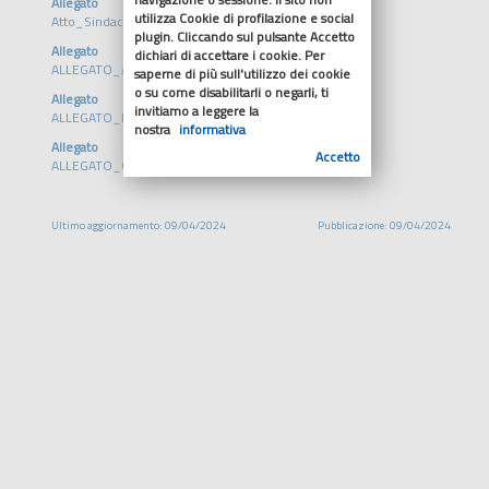
Allegato
utilizza Cookie di profilazione e social
Atto_Sindacale_nr_76_26_03_2024.pdf
plugin. Cliccando sul pulsante Accetto
Allegato
dichiari di accettare i cookie. Per
ALLEGATO_A_BUDGET_2024.pdf
saperne di più sull'utilizzo dei cookie
o su come disabilitarli o negarli, ti
Allegato
invitiamo a leggere la
ALLEGATO_B_RELAZIONE_del_Presidente.pdf
nostra
informativa
Allegato
Accetto
ALLEGATO_C_PIANO_ASSUNZIONI_2024.pdf
Ultimo aggiornamento: 09/04/2024
Pubblicazione: 09/04/2024