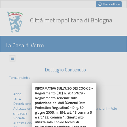
Back office
Città metropolitana di Bologna
La Casa di Vetro
Dettaglio Contenuto
Torna indietro
INFORMATIVA SULL'USO DEI COOKIE -
Regolamento (UE) n. 2016/679 -
Anno
Regolamento generale sulla
2024
protezione dei dati (General Data
Descrizione
Protection Regulation) - D.lg. 30
Autostazione di Bologna Srl budget 2024 e piano assunzioni - Atto
giugno 2003, n. 196, art. 13 comma 3
sindacale nr 76/2004
e art.122, comma 1. Questo sito
Società
utilizza solo Cookie tecnici di
Autostazione di Bologna s.r.l
navigazione o sessione. Il sito non