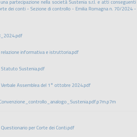
 una partecipazione nella società Sustenia s.r.l. e atti conseguen
Corte dei conti - Sezione di controllo - Emilia Romagna n. 70/2024 
_2024.pdf
 relazione informativa e istruttoria.pdf
) Statuto Sustenia.pdf
) Verbale Assemblea del 1° ottobre 2024.pdf
) Convenzione_controllo_analogo_Sustenia.pdf.p7m.p7m
 Questionario per Corte dei Conti.pdf