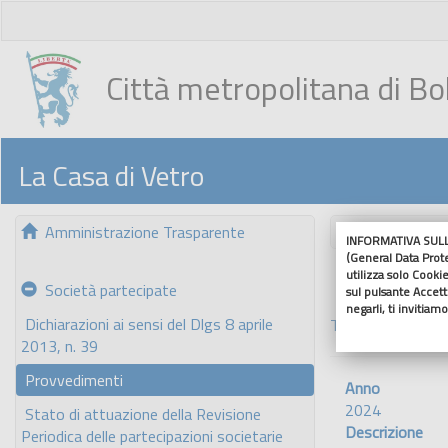
Città metropolitana di B
La Casa di Vetro
Amministrazione Trasparente
Nascondi me
INFORMATIVA SULL'
(General Data Prot
utilizza solo Cookie
Società partecipate
sul pulsante Accetto
negarli, ti invitiam
Dichiarazioni ai sensi del Dlgs 8 aprile
Torna indietro
2013, n. 39
Provvedimenti
Anno
2024
Stato di attuazione della Revisione
Descrizione
Periodica delle partecipazioni societarie