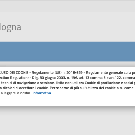
ologna
nu
USO DEI COOKIE - Regolamento (UE) n. 2016/679 - Regolamento generale sulla pro
ection Regulation) - D.lg. 30 giugno 2003, n. 196, art. 13 comma 3 e art.122, comma
Dettaglio Cont
 tecnici di navigazione o sessione. Il sito non utilizza Cookie di profilazione e social
 dichiari di accettare i cookie. Per saperne di più sull'utilizzo dei cookie o su come di
o a leggere la nostra
informativa