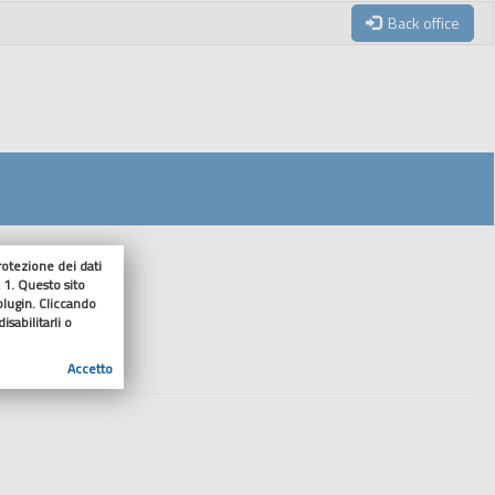
Back office
tezione dei dati
 1. Questo sito
enuto
 plugin. Cliccando
sabilitarli o
Accetto