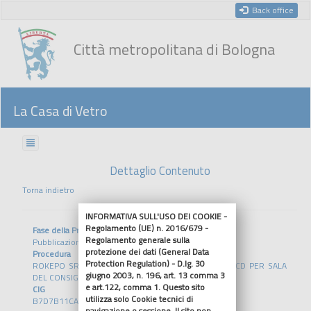
Back office
Città metropolitana di Bologna
La Casa di Vetro
Dettaglio Contenuto
Torna indietro
INFORMATIVA SULL'USO DEI COOKIE -
Regolamento (UE) n. 2016/679 -
Fase della Procedura
Regolamento generale sulla
Pubblicazione - Documenti di gara
protezione dei dati (General Data
Procedura
Protection Regulation) - D.lg. 30
ROKEPO SRL - FORNITURA DI VIDEOPROIETTORE LCD PER SALA
giugno 2003, n. 196, art. 13 comma 3
DEL CONSIGLIO
e art.122, comma 1. Questo sito
CIG
utilizza solo Cookie tecnici di
B7D7B11CA5
navigazione o sessione. Il sito non