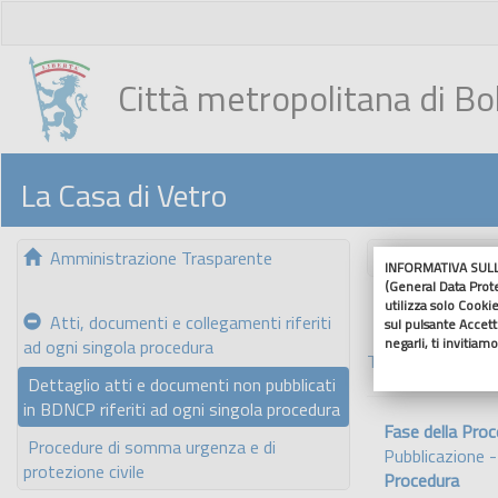
Città metropolitana di B
La Casa di Vetro
Amministrazione Trasparente
Nascondi me
INFORMATIVA SULL'
(General Data Prot
utilizza solo Cookie
Atti, documenti e collegamenti riferiti
sul pulsante Accetto
negarli, ti invitiam
ad ogni singola procedura
Torna indietro
Dettaglio atti e documenti non pubblicati
in BDNCP riferiti ad ogni singola procedura
Fase della Pro
Procedure di somma urgenza e di
Pubblicazione 
protezione civile
Procedura