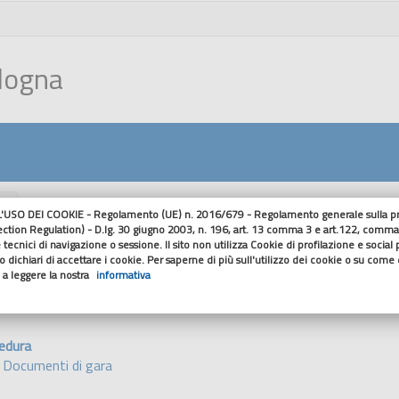
ologna
nu
USO DEI COOKIE - Regolamento (UE) n. 2016/679 - Regolamento generale sulla pro
ection Regulation) - D.lg. 30 giugno 2003, n. 196, art. 13 comma 3 e art.122, comma
Dettaglio Cont
 tecnici di navigazione o sessione. Il sito non utilizza Cookie di profilazione e social
 dichiari di accettare i cookie. Per saperne di più sull'utilizzo dei cookie o su come di
o a leggere la nostra
informativa
cedura
- Documenti di gara