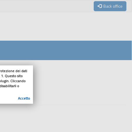
Back office
tezione dei dati
 1. Questo sito
enuto
 plugin. Cliccando
sabilitarli o
Accetto