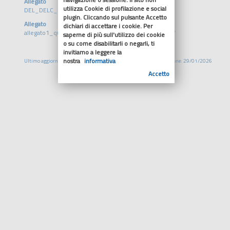
Allegato
utilizza Cookie di profilazione e social
DEL_DELC_2_2026.pdf
plugin. Cliccando sul pulsante Accetto
Allegato
dichiari di accettare i cookie. Per
allegato1_quadro_sinottico_nuovo_accordo_arter.pdf
saperne di più sull'utilizzo dei cookie
o su come disabilitarli o negarli, ti
invitiamo a leggere la
nostra
informativa
Ultimo aggiornamento: 29/01/2026
Pubblicazione: 29/01/2026
Accetto