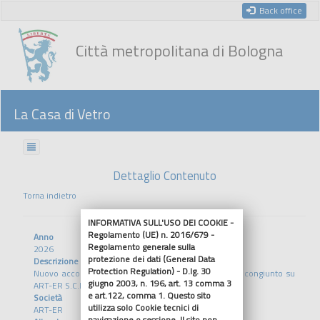
Back office
Città metropolitana di Bologna
La Casa di Vetro
Dettaglio Contenuto
Torna indietro
INFORMATIVA SULL'USO DEI COOKIE -
Regolamento (UE) n. 2016/679 -
Anno
Regolamento generale sulla
2026
protezione dei dati (General Data
Descrizione
Protection Regulation) - D.lg. 30
Nuovo accordo per l'esercizio del controllo analogo congiunto su
giugno 2003, n. 196, art. 13 comma 3
ART-ER S.C.P.A
e art.122, comma 1. Questo sito
Società
utilizza solo Cookie tecnici di
ART-ER
navigazione o sessione. Il sito non