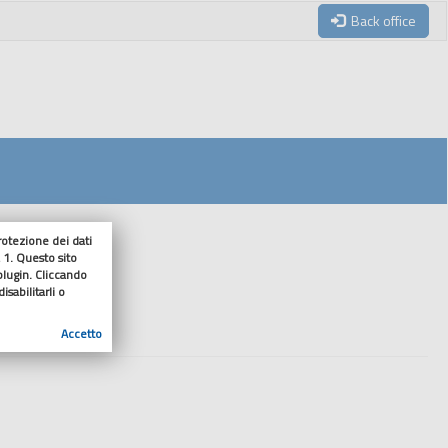
Back office
tezione dei dati
 1. Questo sito
enuto
 plugin. Cliccando
sabilitarli o
Accetto