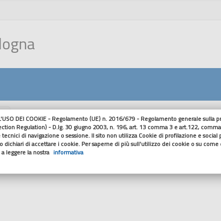
ologna
nu
USO DEI COOKIE - Regolamento (UE) n. 2016/679 - Regolamento generale sulla pro
ection Regulation) - D.lg. 30 giugno 2003, n. 196, art. 13 comma 3 e art.122, comma
Dettaglio Cont
 tecnici di navigazione o sessione. Il sito non utilizza Cookie di profilazione e social
 dichiari di accettare i cookie. Per saperne di più sull'utilizzo dei cookie o su come di
o a leggere la nostra
informativa