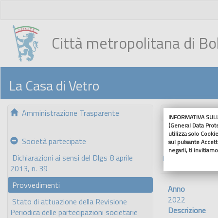
Città metropolitana di B
La Casa di Vetro
Amministrazione Trasparente
Nascondi me
INFORMATIVA SULL'
(General Data Prot
utilizza solo Cookie
Società partecipate
sul pulsante Accetto
negarli, ti invitiam
Dichiarazioni ai sensi del Dlgs 8 aprile
Torna indietro
2013, n. 39
Provvedimenti
Anno
2022
Stato di attuazione della Revisione
Descrizione
Periodica delle partecipazioni societarie